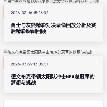
2026-03-16 15:26:02
勇士与灰熊精彩对决录像回放分析及赛
后精彩瞬间回顾
2026-03-29 13:05:51
德文布克带领太阳队冲击NBA总冠军的
梦想与挑战