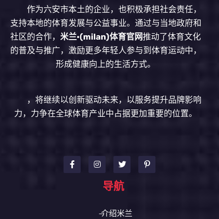
作为六安市本土的企业，也积极承担社会责任，
支持本地的体育发展与公益事业。通过与当地政府和
社区的合作，
米兰·(milan)体育官网
推动了体育文化
的普及与推广，激励更多年轻人参与到体育运动中，
形成健康向上的生活方式。
，将继续以创新驱动未来，以服务提升品牌影响
力，力争在全球体育产业中占据更加重要的位置。
导航
介绍米兰