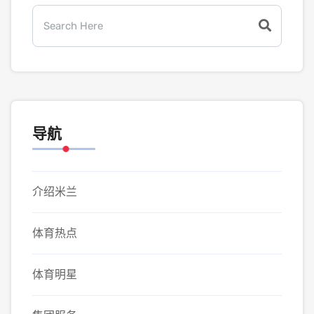
导航
介绍米兰
体育热点
体育明星