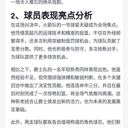
一场令人难忘的绝杀戏剧。
2、球员表现亮点分析
在这场对决中，火箭队的一号球星无疑成为全场焦点。
他凭借其超凡的运球技术和精准的投篮，不仅在外线频
繁得手，还多次利用突破制造罚球机会，为球队贡献了
宝贵分数。同时，他也积极参与防守，多次抢断对手，
为球队提供了更多快攻机会。
相比之下，爵士队的一名年轻新秀同样表现出色。他虽
然经验不足，但凭借顽强拼搏和敏锐判断，在多个关键
回合中做出了决定性贡献。他连连命中三分，并且在最
后时刻完成了一次惊艳扣篮，将全场气氛推向高潮。这
种新老结合让爵士焕发出新的活力，也为未来的发展奠
定基础。
此外，两支球队都有各自值得称道的角色球员，他们默