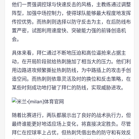
他们一贯强调控球与快速反击的风格，主教练通过调整
阵型，加强中场控制力，使得球队能够最大程度地发挥
传控优势。而热刺则选择以防守反击为主，在后防线布
置严密，试图利用速度快、突破能力强的前锋创造机
会。
具体来看，拜仁通过不断地压迫和高位逼抢来占据主
动，在开局阶段就给热刺施加了相当大的压力。他们利
用边路进攻频繁撕扯热刺防线，为中路插上的攻击手创
造空间。而热刺则依靠灵活及时的换位和反击策略，在
某些时刻成功地打破了拜仁的防线，实现威胁进攻。
随着比赛进行，两队都展示出了良好的战术执行力，但
最终谁能更好地适应场上变化，将直接决定胜负。尽管
拜仁在控球率上占优，但热刺凭借出色的防守和有效反