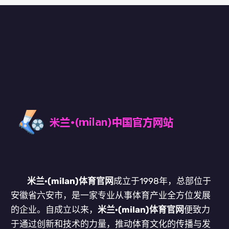
米兰·(milan)体育官网
成立于1998年，总部位于
安徽省六安市，是一家专业从事体育产业全方位发展
的企业。自成立以来，
米兰·(milan)体育官网
便致力
于通过创新和技术的力量，推动体育文化的传播与发